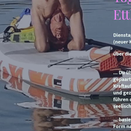
Et
Diensta
(neuer 
über di
... Du 
gepaart
Kraftau
und ge
führen d
seelisc
... basi
Form na