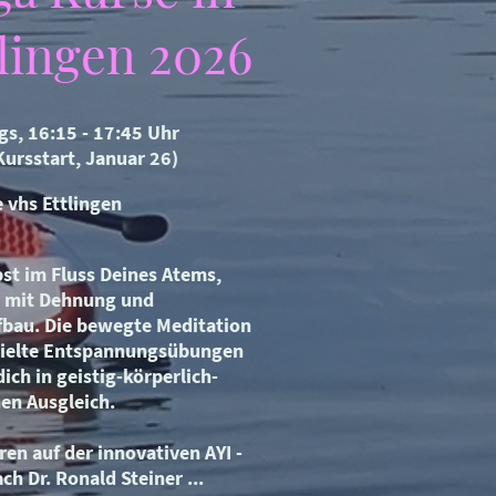
tlingen 2026
gs, 16:15 - 17:45 Uhr
Kursstart, Januar 26)
e vhs Ettlingen
übst im Fluss Deines Atems,
 mit Dehnung und
fbau. Die bewegte Meditation
zielte Entspannungsübungen
ich in geistig-körperlich-
hen Ausgleich.
eren auf der innovativen AYI -
ch Dr. Ronald Steiner ...