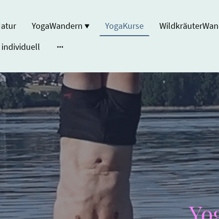
atur
YogaWandern
YogaKurse
WildkräuterWa
individuell
Yo