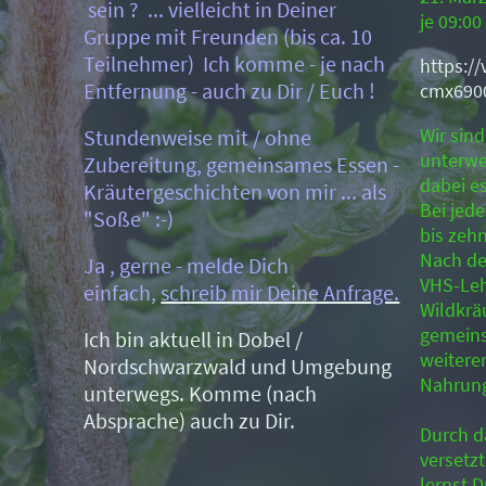
sein ? ... vielleicht in Deiner
je 09:00
Gruppe mit Freunden (bis ca. 10
Teilnehmer) Ich komme - je nach
https:/
Entfernung - auch zu Dir / Euch !
cmx690
Wir sind
Stundenweise mit / ohne
unterw
Zubereitung, gemeinsames Essen -
dabei e
Kräutergeschichten von mir ... als
Bei jed
"Soße" :-)
bis zeh
Nach der
Ja , gerne - melde Dich
VHS-Leh
einfach,
schreib mir Deine Anfrage.
Wildkrä
gemeins
Ich bin aktuell in Dobel /
weitere
Nordschwarzwald und Umgebung
Nahrung
unterwegs. Komme (nach
Absprache) auch zu Dir.
Durch da
versetz
lernst D