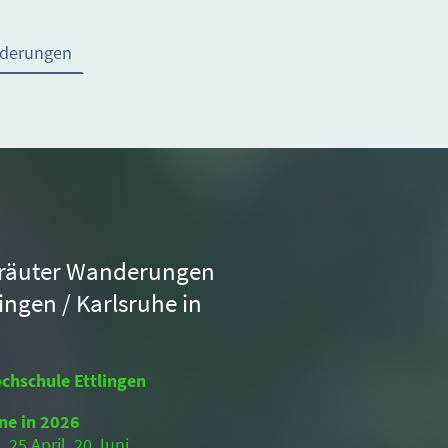
nderungen
räuter Wanderungen
lingen / Karlsruhe in
chschule Ettlingen
ne in 2026
, 25.April, 20.Juni