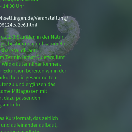
 - 14:00 Uhr
/vhsettlingen.de/Veranstaltung/
08124ea2e6.html
 ca. 2-3 Stunden in der Natur
egs, bestimmen und sammeln
ssbare Wildkräuter.
em Termin lernst Du etwa fünf
n Wildkräuter näher kennen.
 Exkursion bereiten wir in der
rküche die gesammelten
uter zu und ergänzen das
ame Mittagessen mit
n, dazu passenden
smitteln.
s Kursformat, das zeitlich
t und aufeinander aufbaut,
u unterschiedliche