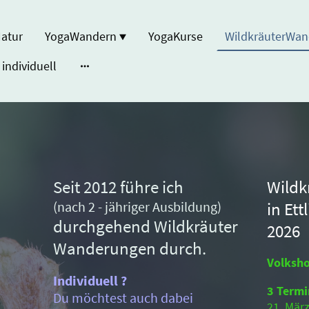
atur
YogaWandern
YogaKurse
WildkräuterWa
individuell
Seit 2012 führe ich
Wildk
(nach 2 - jähriger Ausbildung)
in Ett
durchgehend Wildkräuter
2026
Wanderungen durch.
Volksho
Individuell ?
3 Termi
Du möchtest auch dabei
21. März