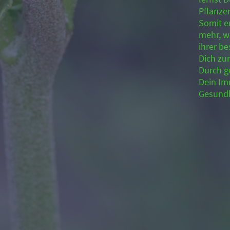
Pflanze
Somit e
mehr, w
ihrer b
Dich zu
Durch g
Dein Im
Gesundh